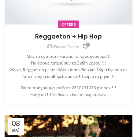
OFFERS
Reggaeton + Hip Hop
0
Danza Fuerte
Μας το ζητήσατε και σας το προσφέρουμε!!!
Για όσους λατρεύουν τα 2 είδη χορου !!!
2ώρες Reggaeton με την Κέλλυ Ισαακίδου και 1ώρα hip hop σε
όποιο τμήμα επιθυμείτε μονο 40 ευρω το μηνα !!!
Για το πρόγραμμα καλέστε 2310231033 η inbox !!!
Harry up !!! Οι θέσεις είναι περιορισμένες.
08
ΜΆΙ