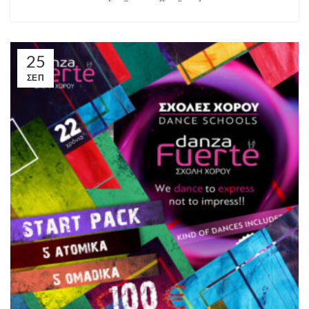
25
ΣΕΠ