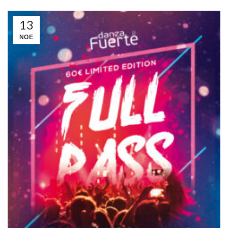
13
ΝΟΈ