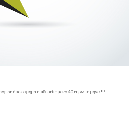
op σε όποιο τμήμα επιθυμείτε μονο 40 ευρω το μηνα !!!