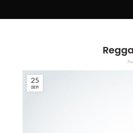
Regga
Po
25
ΣΕΠ