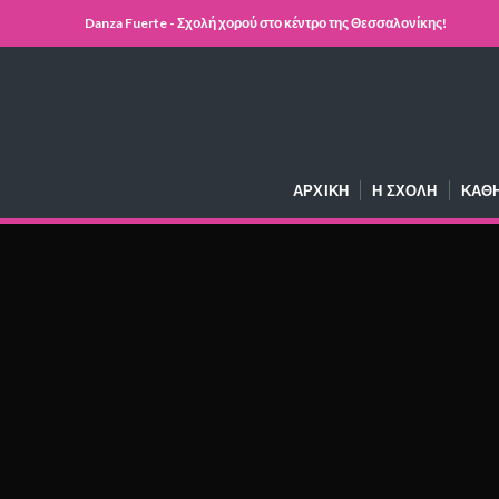
Danza Fuerte - Σχολή χορού στο κέντρο της Θεσσαλονίκης!
ΑΡΧΙΚΉ
Η ΣΧΟΛΉ
ΚΑΘ