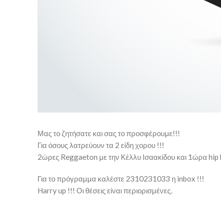
Μας το ζητήσατε και σας το προσφέρουμε!!!
Για όσους λατρεύουν τα 2 είδη χορου !!!
2ώρες Reggaeton με την Κέλλυ Ισαακίδου και 1ώρα hip h
Για το πρόγραμμα καλέστε 2310231033 η inbox !!!
Harry up !!! Οι θέσεις είναι περιορισμένες.