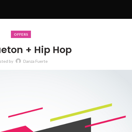
OFFERS
eton + Hip Hop
sted by
Danza Fuerte