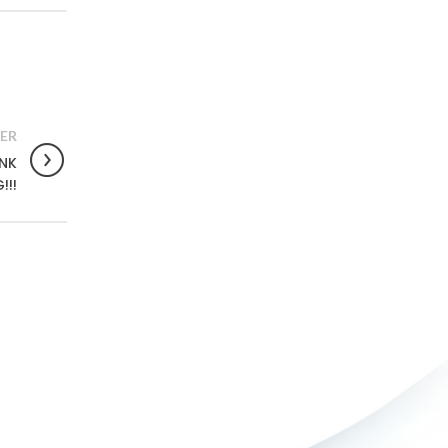
ER
NK
!!!