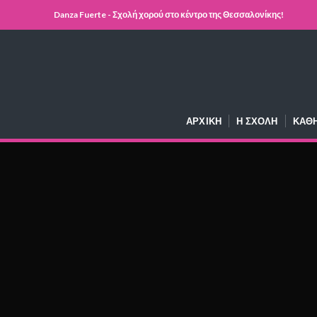
Danza Fuerte - Σχολή χορού στο κέντρο της Θεσσαλονίκης!
ΑΡΧΙΚΉ
Η ΣΧΟΛΉ
ΚΑΘ