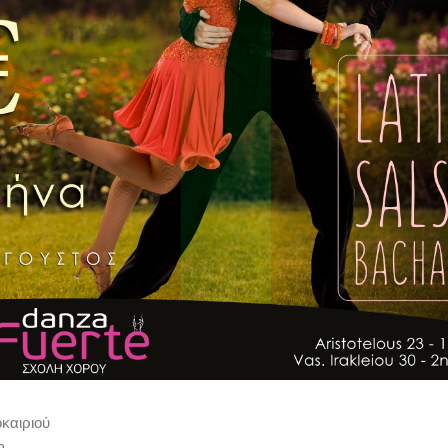
οκαιριού
n,