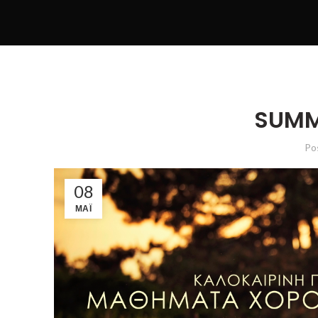
SUMM
Po
08
ΜΆΙ