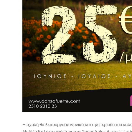
Η σχολή θα λειτουργεί κανονικά και την περίοδο του καλ
Με Νέα Καλοκαιρινά Τμήματα Χορού Salsa,Bachata,Lati