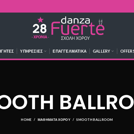
ΗΓΗΤΈΣ
ΥΠΗΡΕΣΊΕΣ
ΕΠΑΓΓΕΛΜΑΤΙΚΆ
GALLERY
OFFER
OOTH BALLR
HOME
ΜΑΘΉΜΑΤΑ ΧΟΡΟΎ
SMOOTH BALLROOM