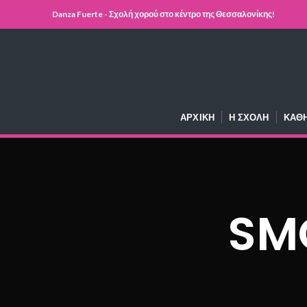
Danza Fuerte - Σχολή χορού στο κέντρο της Θεσσαλονίκης!
ΑΡΧΙΚΉ
Η ΣΧΟΛΉ
ΚΑΘ
SM