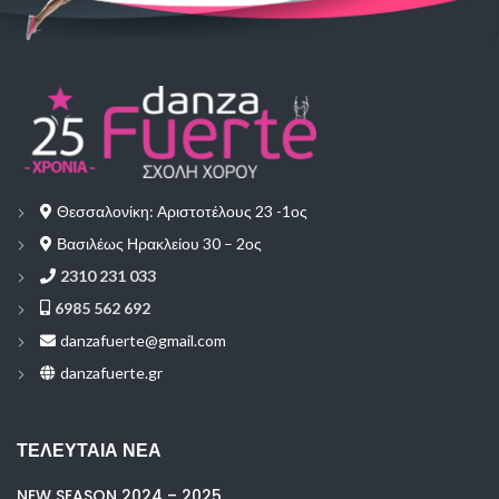
Θεσσαλονίκη: Αριστοτέλους 23 -1ος
Βασιλέως Ηρακλείου 30 – 2ος
2310 231 033
6985 562 692
danzafuerte@gmail.com
danzafuerte.gr
ΤΕΛΕΥΤΑΊΑ ΝΈΑ
NEW SEASON 2024 – 2025