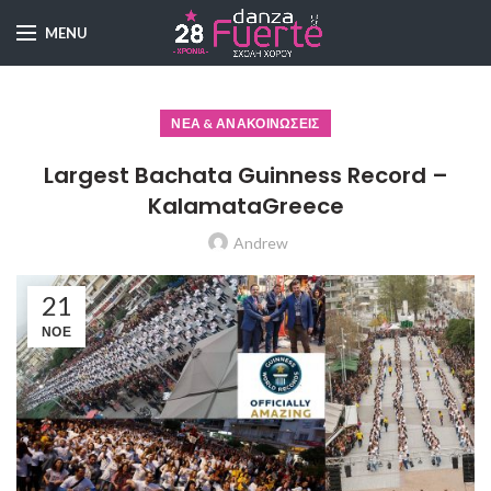
MENU
ΝΈΑ & ΑΝΑΚΟΙΝΏΣΕΙΣ
Largest Bachata Guinness Record –
KalamataGreece
Andrew
21
ΝΟΈ