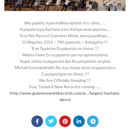
Μία μεγάλη προσπάθεια έφτασε στο τέλος …..
Η μεγαλύτερη Bachata στον Κόσμο είναι γεγονός….
Ένα Νέο Record Guinness Μόλις κατοχυρώθηκε….
12 Μαρτίου 2016 –
740 χορευτές – Καλαμάτα !!!
Ένα Τεράστιο Ευχαριστώ σε όλους !!!
Marios Fame
Σε ευχαριστώ για την εμπιστοσύνη
Χωρίς εσένα πραγματικά Δεν θα μπορούσε να γίνει.
Michail Konstantinidis
δεν έχω λόγια να σε ευχαριστήσω
Συγχαρητήρια σε όλους !!!
We Are Officially Amazing !!!
Stay Tuned A New Record is coming ……
http://www.guinnessworldrecords.com/w…/largest-bachata-
dance