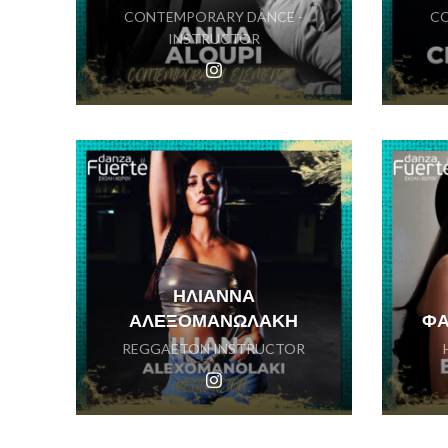
CONTEMPORARY DANCE -
CO
INSTRUCTOR
ΗΛΙΑΝΝΑ
ΑΛΕΞΟΜΑΝΩΛΑΚΗ
ΦΑ
REGGAETON INSTRUCTOR