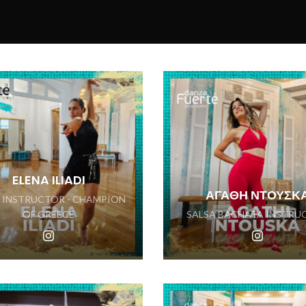
ELENA ILIADI
ΑΓΑΘΗ ΝΤΟΥΣΚ
N INSTRUCTOR - CHAMPION
OF GREECE
SALSA BACHATA INSTRU