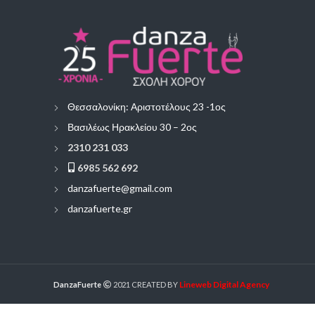
Θεσσαλονίκη: Αριστοτέλους 23 -1ος
Βασιλέως Ηρακλείου 30 – 2ος
2310 231 033
6985 562 692
danzafuerte@gmail.com
danzafuerte.gr
Lineweb Digital Agency
DanzaFuerte
2021 CREATED BY