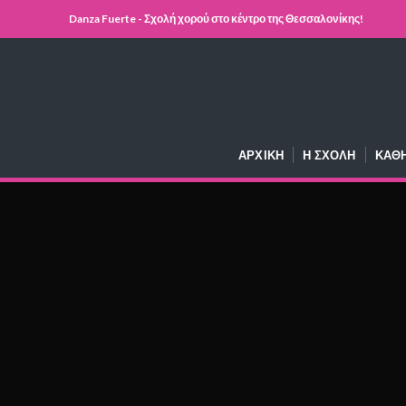
Danza Fuerte - Σχολή χορού στο κέντρο της Θεσσαλονίκης!
ΑΡΧΙΚΉ
Η ΣΧΟΛΉ
ΚΑΘ