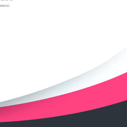
ιακού