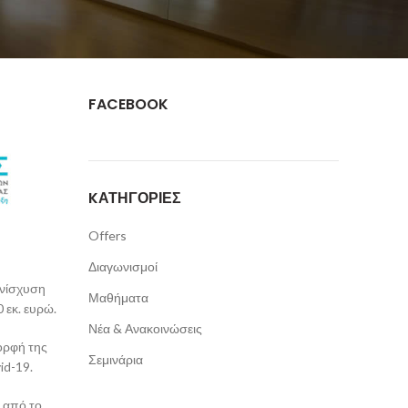
FACEBOOK
KΑΤΗΓΟΡΊΕΣ
Offers
Διαγωνισμοί
Ενίσχυση
Μαθήματα
 εκ. ευρώ.
Νέα & Ανακοινώσεις
ορφή της
Σεμινάρια
id-19.
 από το